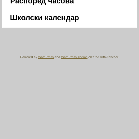
Распоред часова
Школски календар
Powered by
WordPress
and
WordPress Theme
created with Artisteer.