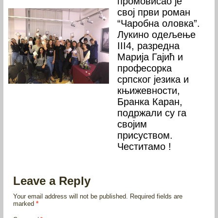
промовисао је
свој први роман
“Чаробна оловка”.
Лукино одељење
III4, разредна
Марија Гајић и
професорка
српског језика и
књижевности,
Бранка Каран,
подржали су га
својим
присуством.
Честитамо !
Leave a Reply
Your email address will not be published.
Required fields are
marked
*