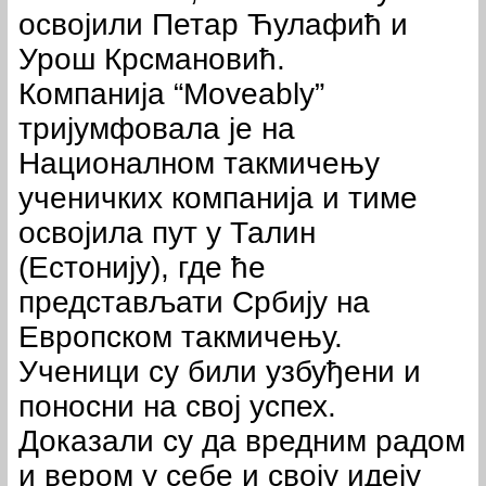
освојили Петар Ћулафић и
Урош Крсмановић.
Компанија “Moveably”
тријумфовала је на
Националном такмичењу
ученичких компанија и тиме
освојила пут у Талин
(Естонију), где ће
представљати Србију на
Европском такмичењу.
Ученици су били узбуђени и
поносни на свој успех.
Доказали су да вредним радом
и вером у себе и своју идеју