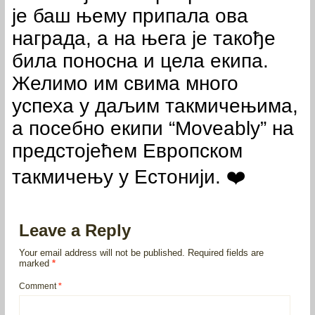
је баш њему припала ова
награда, а на њега је такође
била поносна и цела екипа.
Желимо им свима много
успеха у даљим такмичењима,
а посебно екипи “Moveably” на
предстојећем Европском
такмичењу у Естонији. ❤️
Leave a Reply
Your email address will not be published.
Required fields are
marked
*
Comment
*