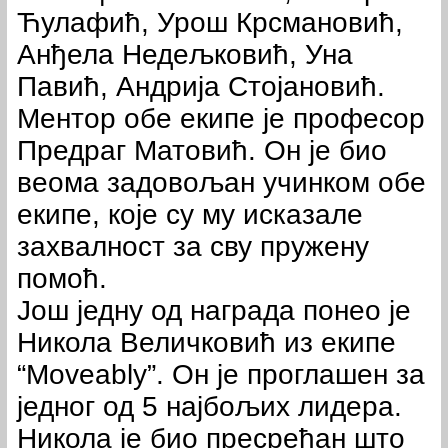
Ћулафић, Урош Крсмановић,
Анђела Недељковић, Уна
Павић, Андрија Стојановић.
Ментор обе екипе је професор
Предраг Матовић. Он је био
веома задовољан учинком обе
екипе, које су му исказале
захвалност за сву пружену
помоћ.
Још једну од награда понео је
Никола Величковић из екипе
“Moveably”. Он је проглашен за
једног од 5 најбољих лидера.
Никола је био пресрећан што