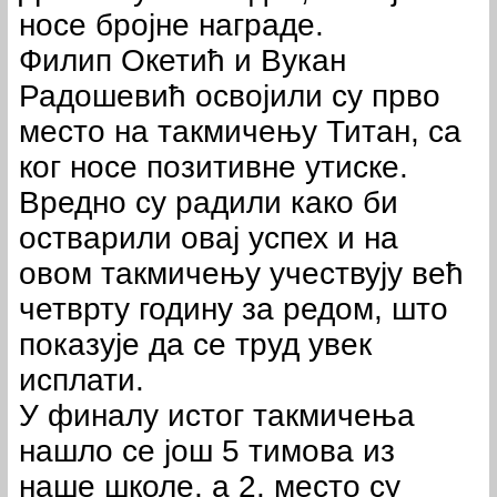
носе бројне награде.
Филип Окетић и Вукан
Радошевић освојили су прво
место на такмичењу Титан, са
ког носе позитивне утиске.
Вредно су радили како би
остварили овај успех и на
овом такмичењу учествују већ
четврту годину за редом, што
показује да се труд увек
исплати.
У финалу истог такмичења
нашло се још 5 тимова из
наше школе, а 2. место су