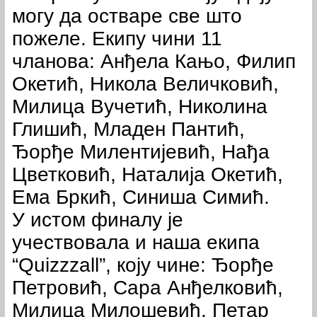
могу да остваре све што
пожеле. Екипу чини 11
чланова: Анђела Кањо, Филип
Окетић, Никола Величковић,
Милица Вучетић, Николина
Глишић, Младен Пантић,
Ђорђе Милентијевић, Нађа
Цветковић, Наталија Окетић,
Ема Бркић, Синиша Симић.
У истом финалу је
учествовала и наша екипа
“Quizzzall”, коју чине: Ђорђе
Петровић, Сара Анђелковић,
Милица Милошевић, Петар