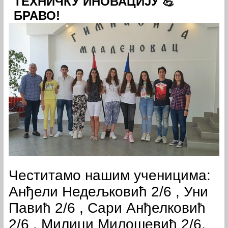
ТЕХНИЧКУ ИНОВАЦИЈУ 💪
БРАВО!
Честитамо нашим ученицима:
Анђели Недељковић 2/6 , Уни
Павић 2/6 , Сари Анђелковић
2/6 , Милици Милошевић 2/6,