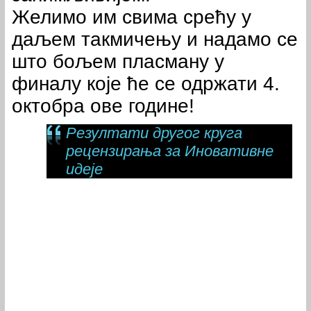
Желимо им свима срећу у
даљем такмичењу и надамо се
што бољем пласману у
финалу које ће се одржати 4.
октобра ове године!
Резултати другог круга
рецензирања за Иновативне
идеје