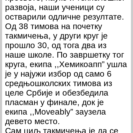
развоја, наши ученици су
остварили одличне резултате.
Oд 38 тимова на почетку
такмичења, у други круг је
прошло 30, од тога два из
наше школе. По завршетку тог
круга, екипа ,,Хемикоапп” ушла
је у најужи избор од само 6
средњошколских тимова из
целе Србије и обезбедила
пласман у финале, док је
екипа ,,Moveably” заузела
девето место.
Сам циљ такмичења је да се