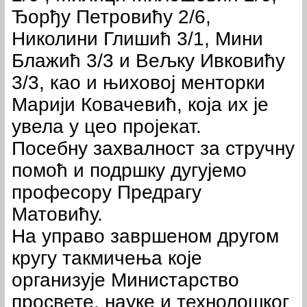
Ђорђу Петровићу 2/6,
Николини Глишић 3/1, Мини
Блажић 3/3 и Вељку Ивковићу
3/3, као и њиховој менторки
Марији Ковачевић, која их је
увела у цео пројекат.
Посебну захвалност за стручну
помоћ и подршку дугујемо
професору Предрагу
Матовићу.
На управо завршеном другом
кругу такмичења које
организује Министарство
просвете, науке и технолошког