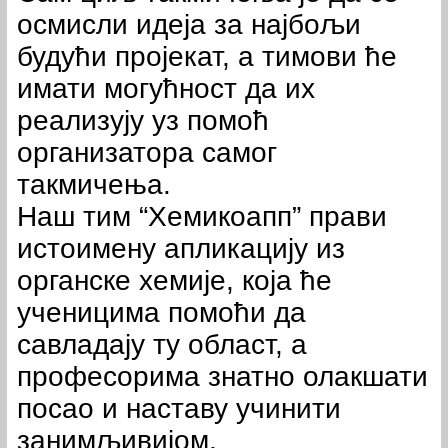
осмисли идеја за најбољи
будући пројекат, а тимови ће
имати могућност да их
реализују уз помоћ
организатора самог
такмичења.
Наш тим “Хемикоапп” прави
истоимену апликацију из
органске хемије, која ће
ученицима помоћи да
савладају ту област, а
професорима знатно олакшати
посао и наставу учинити
занимљивијом.