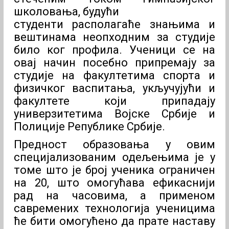
школовања, будући
студенти располагаће знањима и
вештинама неопходним за студије
било ког профила. Ученици се на
овај начин посебно припремају за
студије на факултетима спорта и
физичког васпитања, укључујући и
факултете који припадају
универзитетима Војске Србије и
Полиције Републике Србије.
Предност образовања у овим
специјализованим одељењима је у
томе што је број ученика ограничен
на 20, што омогућава ефикаснији
рад на часовима, а применом
савремених технологија ученицима
ће бити омогућено да прате наставу