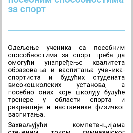
за спорт
Одељење ученика са посебним
способностима за спорт треба да
омогући унапређење квалитета
образовања и васпитања ученика-
спортиста и будућих студената
високошколских установа, а
посебно оних које школују будуће
тренере у области спорта и
рекреације и наставнике физичког
васпитања.
Захваљујући компетенцијама
стеченим током гимназијског