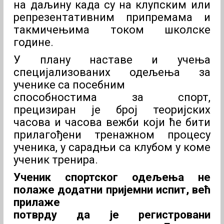
на даљину када су на клупским или
репрезентативним припремама и
такмичењима током школске
године.
У плану наставе и учења
специјализованих одељења за
ученике са посебним
способностима за спорт,
прецизиран је број теоријских
часова и часова вежби који ће бити
прилагођени тренажном процесу
ученика, у сарадњи са клубом у коме
ученик тренира.
Ученик спортског одељења не
полаже додатни пријемни испит, већ
прилаже
потврду да је регистровани