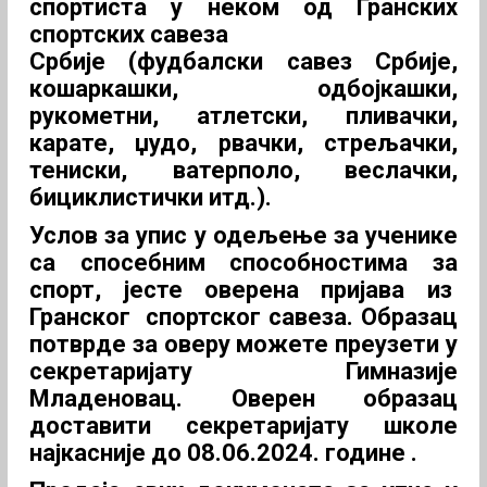
спортиста у неком од Гранских
спортских савеза
Србије (фудбалски савез Србије,
кошаркашки, одбојкашки,
рукометни, атлетски, пливачки,
карате, џудо, рвачки, стрељачки,
тениски, ватерполо, веслачки,
бициклистички итд.).
Услов за упис у одељење за ученике
са спосебним способностима за
спорт, јесте оверена пријава из
Гранског спортског савеза. Образац
потврде за
оверу
можете преузети у
секретаријату Гимназије
Младеновац. Оверен образац
доставити секретаријату школе
најкасније до 08.06.2024. године .