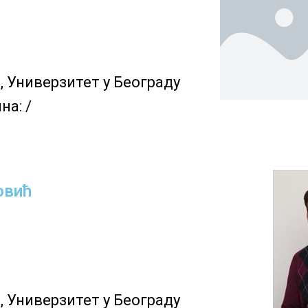
т
, Универзитет у Београду
на: /
овић
 Универзитет у Београду