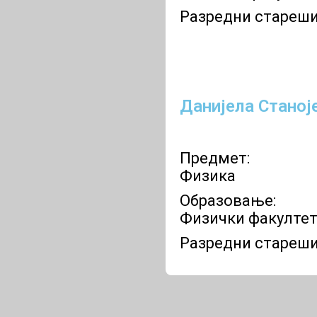
Разредни старешин
Данијела Станој
Предмет:
Физика
Образовање:
Физички факулте
Разредни стареш