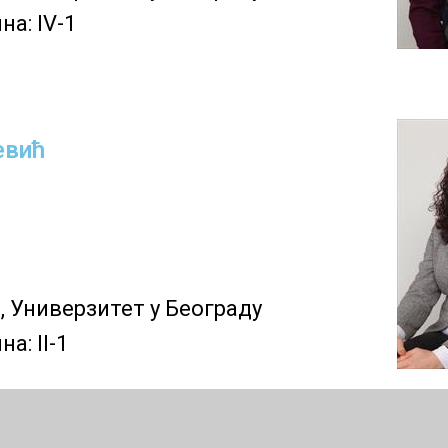
а: IV-1
евић
т
, Универзитет у Београду
ина:
I
I
-1