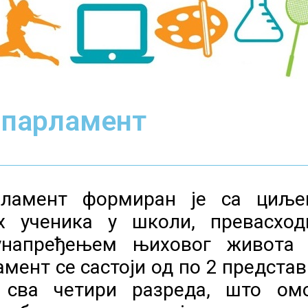
 парламент
рламент формиран је са циље
х ученика у школи, превасхо
унапређењем њиховог живота
мент се састоји од по 2 представ
 сва четири разреда, што омо