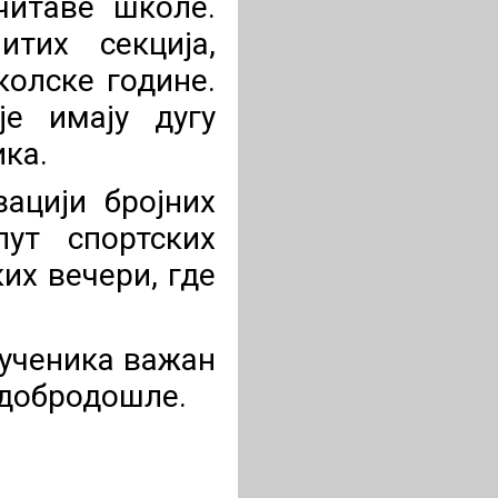
читаве школе.
тих секција,
колске године.
је имају дугу
ика.
ацији бројних
пут спортских
их вечери, где
 ученика важан
к добродошле.