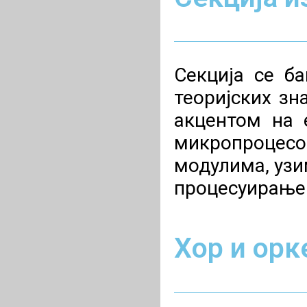
Секција се б
теоријских з
акцентом на 
микропроцесо
модулима, узи
процесуирање 
Хор и орк