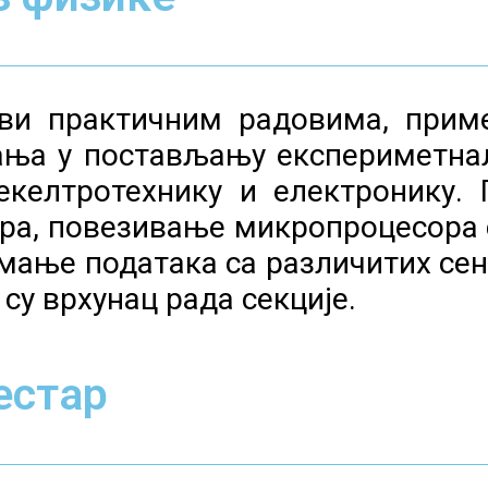
ави практичним радовима, прим
нања у постављању експериметнал
екелтротехнику и електронику.
ра, повезивање микропроцесора 
мање података са различитих се
су врхунац рада секције.
естар