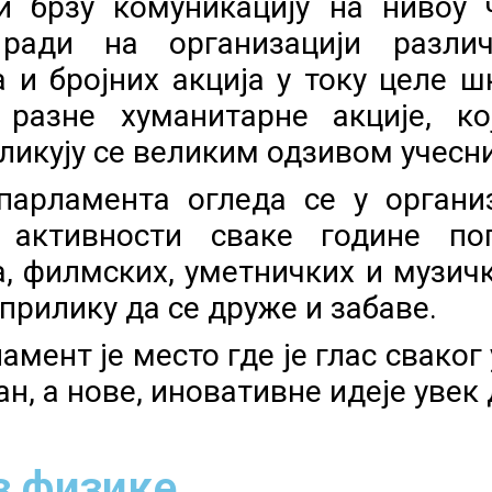
 и брзу комуникацију на нивоу 
ради на организацији различи
 и бројних акција у току целе ш
разне хуманитарне акције, ко
дликују се великим одзивом учесн
парламента огледа се у организ
 активности сваке године по
, филмских, уметничких и музичк
прилику да се друже и забаве.
амент је место где је глас сваког
ан, а нове, иновативне идеје уве
з физике