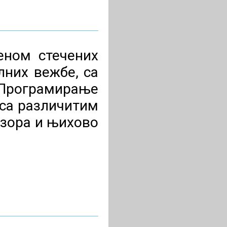
еном стечених
них вежбе, са
 Програмирање
са различитим
нзора и њихово