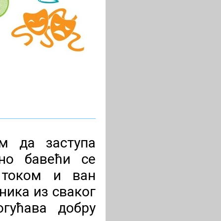
м да заступа
дно бавећи се
 током и ван
ника из сваког
гућава добру