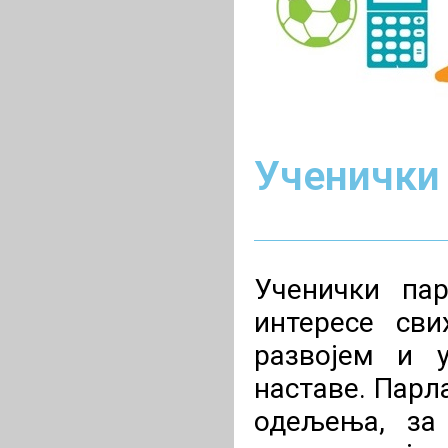
Ученички
Ученички па
интересе сви
развојем и 
наставе.
Парла
одељења, за