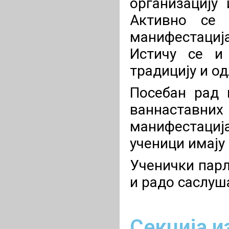
организацију
Активно се 
манифестација
Истичу се и 
традицију и о
Посебан рад 
ваннаставних
манифестација
ученици имају 
Ученички парл
и радо саслуш
Секција и