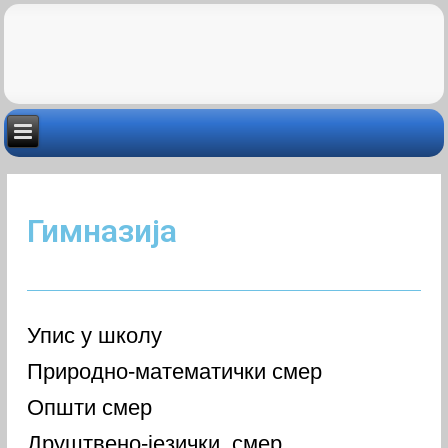
Гимназија
Упис у школу
Природно-математички смер
Општи смер
Друштвено-језички смер