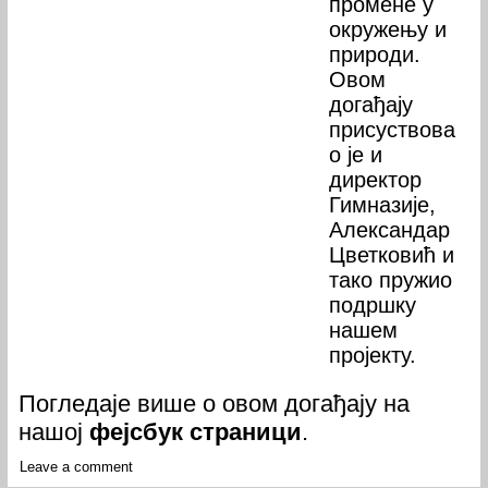
промене у
окружењу и
природи.
Овом
догађају
присуствова
о је и
директор
Гимназије,
Александар
Цветковић и
тако пружио
подршку
нашем
пројекту.
Погледаје више о овом догађају на
нашој
фејсбук страници
.
Leave a comment