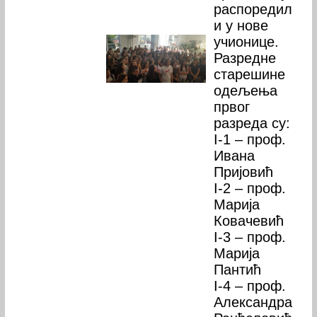
распоредил
и у нове
учионице.
Разредне
старешине
одељења
првог
разреда су:
I-1 – проф.
Ивана
Пријовић
I-2 – проф.
Марија
Ковачевић
I-3 – проф.
Марија
Пантић
I-4 – проф.
Александра