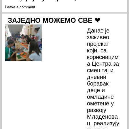
Leave a comment
ЗАЈЕДНО МОЖЕМО СВЕ ❤
Данас је
заживео
пројекат
који, са
корисницим
а Центра за
смештај и
дневни
боравак
деце и
омладине
ометене у
развоју
Младенова
ц, реализују