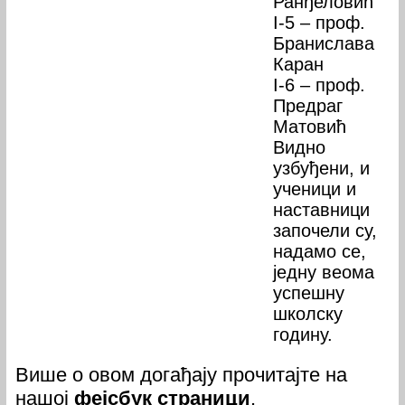
Ранђеловић
I-5 – проф.
Бранислава
Каран
I-6 – проф.
Предраг
Матовић
Видно
узбуђени, и
ученици и
наставници
започели су,
надамо се,
једну веома
успешну
школску
годину.
Више о овом догађају прочитајте на
нашој
фејсбук страници
.