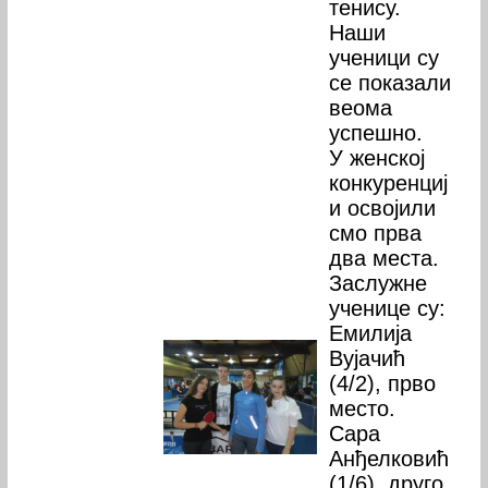
тенису.
Наши
ученици су
се показали
веома
успешно.
У женској
конкуренциј
и освојили
смо прва
два места.
Заслужне
ученице су:
Емилија
Вујачић
(4/2), прво
место.
Сара
Анђелковић
(1/6), друго