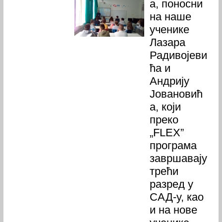
а, поносни
на наше
ученике
Лазара
Радивојеви
ћа и
Андрију
Јовановић
а, који
преко
„FLEX”
програма
завршавају
трећи
разред у
САД-у, као
и на нове