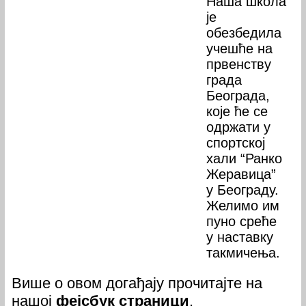
Наша школа
је
обезбедила
учешће на
првенству
града
Београда,
које ће се
одржати у
спортској
хали “Ранко
Жеравица”
у Београду.
Желимо им
пуно среће
у наставку
такмичења.
Више о овом догађају прочитајте на
нашој
фејсбук страници
.