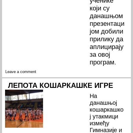
ученике
који су
данашњом
презентаци
јом добили
прилику да
аплицирају
за овој
програм.
Leave a comment
ЛЕПОТА КОШАРКАШКЕ ИГРЕ
На
данашњој
кошаркашко
ј утакмици
између
Гимназије и