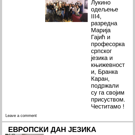
Лукино
одељење
III4,
разредна
Марија
Гајић и
професорка
српског
језика и
књижевност
и, Бранка
Каран,
подржали
су га својим
присуством.
Честитамо !
Leave a comment
ЕВРОПСКИ ДАН ЈЕЗИКА