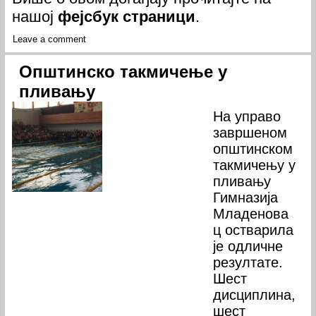
нашој
фејсбук страници
.
Leave a comment
Општинско такмичење у
пливању
На управо
завршеном
општинском
такмичењу у
пливању
Гимназија
Младенова
ц остварила
је одличне
резултате.
Шест
дисциплина,
шест