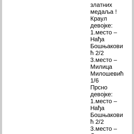
златних
медаља !
Краул
девојке:
1.место –
Нађа
Бошњакови
ћ 2/2
3.место –
Милица
Милошевић
1/6
Прсно
девојке:
1.место –
Нађа
Бошњакови
ћ 2/2
3.место –