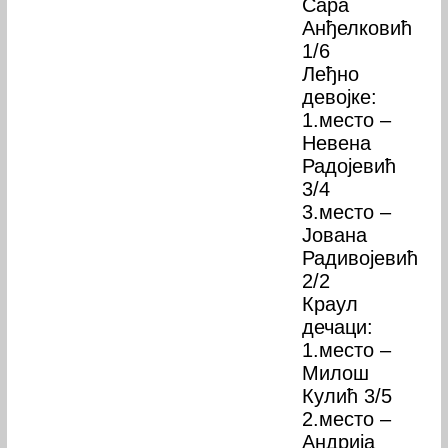
Сара
Анђелковић
1/6
Леђно
девојке:
1.место –
Невена
Радојевић
3/4
3.место –
Јована
Радивојевић
2/2
Краул
дечаци:
1.место –
Милош
Кулић 3/5
2.место –
Андрија