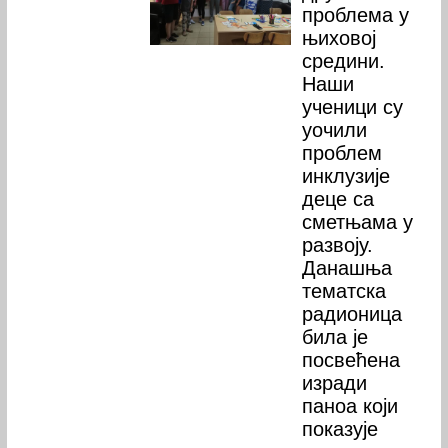
проблема у
њиховој
средини.
Наши
ученици су
уочили
проблем
инклузије
деце са
сметњама у
развоју.
Данашња
тематска
радионица
била је
посвећена
изради
паноа који
показује