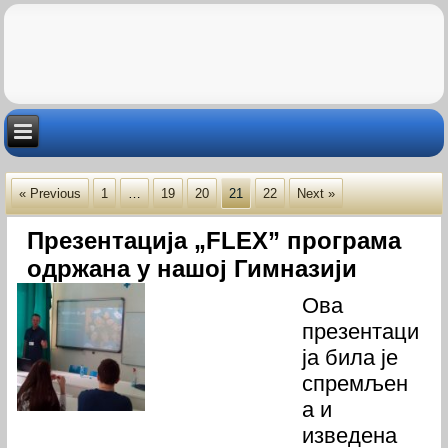
« Previous
1
…
19
20
21
22
Next »
Презентација „FLEX” програма
одржана у нашој Гимназији
Ова
презентаци
ја била је
спремљен
а и
изведена