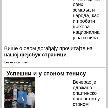
ових
земаља и
народа, као
и пробати
њихова
национална
јела и пића.
Више о овом догађају прочитајте на
нашој
фејсбук страници
.
Leave a comment
Успешни и у стоном тенису
Вечерас је
одржано
општинско
првенство у
стоном