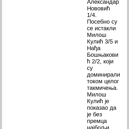
Александар
Нововић
1/4.
Посебно су
се истакли
Милош
Кулић 3/5 и
Нађа
Бошњакови
ћ 2/2, који
су
доминирали
током целог
такмичења.
Милош
Кулић је
показао да
је без
премца
најбољи