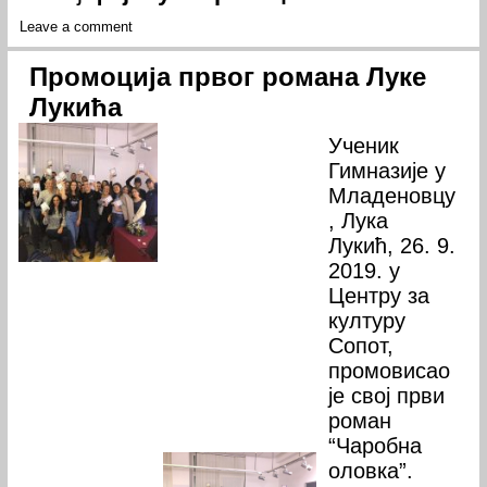
Leave a comment
Промоција првог романа Луке
Лукића
Ученик
Гимназије у
Младеновцу
, Лука
Лукић, 26. 9.
2019. у
Центру за
културу
Сопот,
промовисао
је свој први
роман
“Чаробна
оловка”.