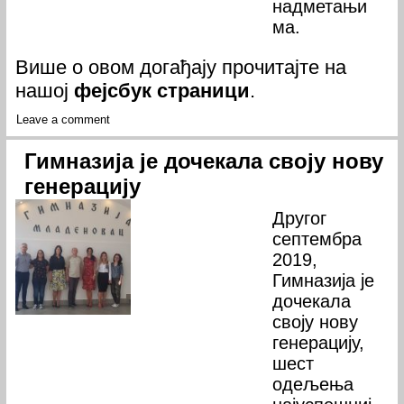
надметањи
ма.
Више о овом догађају прочитајте на
нашој
фејсбук страници
.
Leave a comment
Гимназија је дочекала своју нову
генерацију
Другог
септембра
2019,
Гимназија је
дочекала
своју нову
генерацију,
шест
одељења