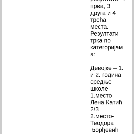
прва, 3
друга и 4
трећа
места.
Резултати
трка по
категоријам
а:
Девојке – 1.
и 2. година
средње
школе
1.место-
Лена Катић
2/3
2.место-
Теодора
Ђорђевић