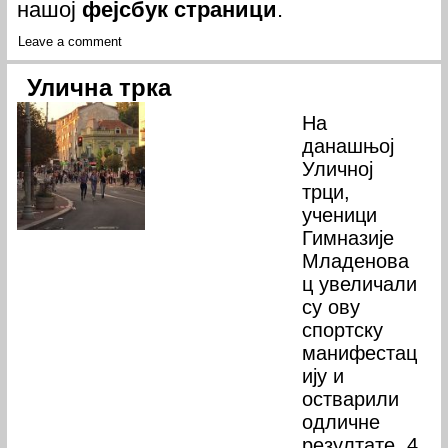
нашој
фејсбук страници
.
Leave a comment
Улична трка
На
данашњој
Уличној
трци,
ученици
Гимназије
Младенова
ц увеличали
су ову
спортску
манифестац
ију и
остварили
одличне
резултате, 4