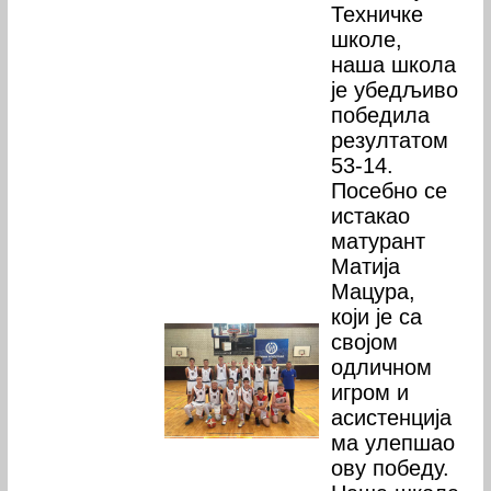
Техничке
школе,
наша школа
је убедљиво
победила
резултатом
53-14.
Посебно се
истакао
матурант
Матија
Мацура,
који је са
својом
одличном
игром и
асистенција
ма улепшао
ову победу.