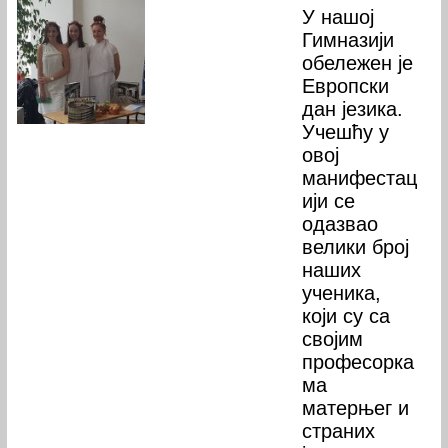
У нашој
Гимназији
обележен је
Европски
дан језика.
Учешћу у
овој
манифестац
ији се
одазвао
велики број
наших
ученика,
који су са
својим
професорка
ма
матерњег и
страних