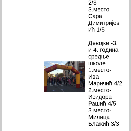
2/3
3.место-
Сара
Димитријев
ић 1/5
Девојке -3.
и 4. година
средње
школе
1.место-
Ива
Маричић 4/2
2.место-
Исидора
Рашић 4/5
3.место-
Милица
Блажић 3/3