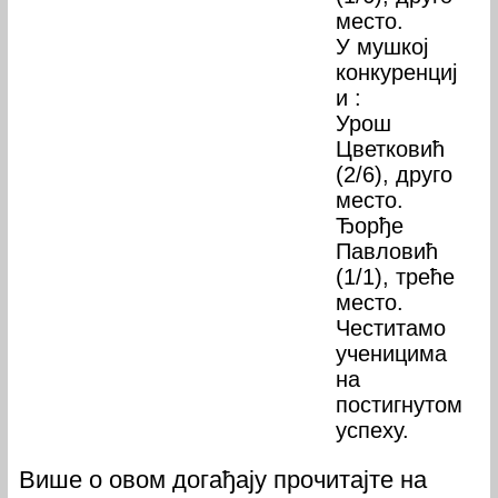
место.
У мушкој
конкуренциј
и :
Урош
Цветковић
(2/6), друго
место.
Ђорђе
Павловић
(1/1), треће
место.
Честитамо
ученицима
на
постигнутом
успеху.
Више о овом догађају прочитајте на