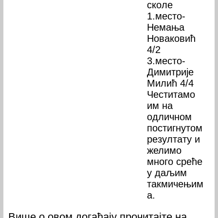
сколе
1.место-
Немања
Новаковић
4/2
3.место-
Димитрије
Милић 4/4
Честитамо
им на
одличном
постигнутом
резултату и
желимо
много среће
у даљим
такмичењим
а.
Више о овом догађају прочитајте на