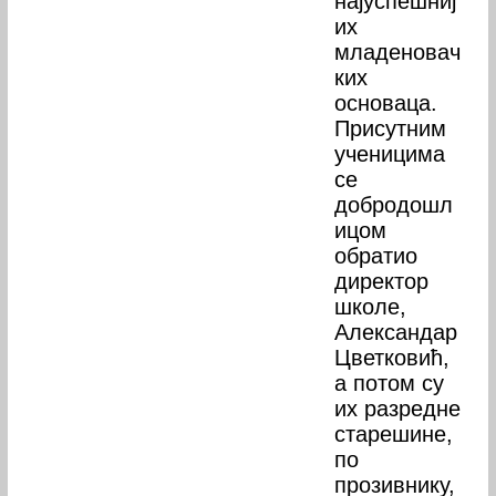
најуспешниј
их
младеновач
ких
основаца.
Присутним
ученицима
се
добродошл
ицом
обратио
директор
школе,
Александар
Цветковић,
а потом су
их разредне
старешине,
по
прозивнику,