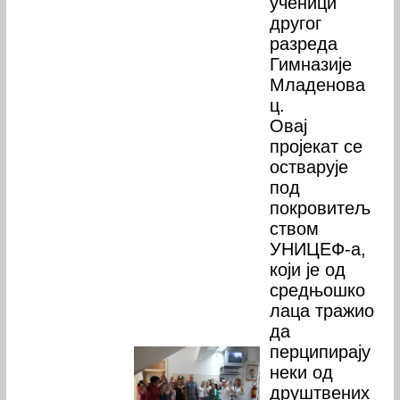
ученици
другог
разреда
Гимназије
Младенова
ц.
Овај
пројекат се
остварује
под
покровитељ
ством
УНИЦЕФ-а,
који је од
средњошко
лаца тражио
да
перципирају
неки од
друштвених