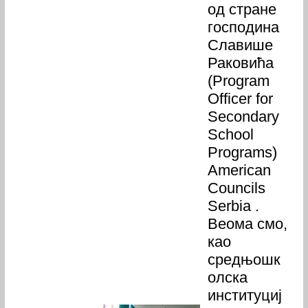
од стране
господина
Славише
Раковића
(Program
Officer for
Secondary
School
Programs)
American
Councils
Serbia .
Веома смо,
као
средњошк
олска
институциј