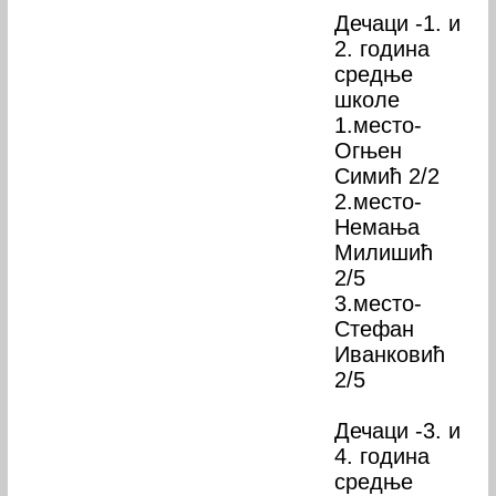
Дечаци -1. и
2. година
средње
школе
1.место-
Огњен
Симић 2/2
2.место-
Немања
Милишић
2/5
3.место-
Стефан
Иванковић
2/5
Дечаци -3. и
4. година
средње