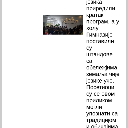
језика
приредили
кратак
програм, а у
холу
Гимназије
поставили
су
штандове
са
обележјима
земаља чије
језике уче.
Посетиоци
су се овом
приликом
могли
упознати са
традицијом
и обичајима