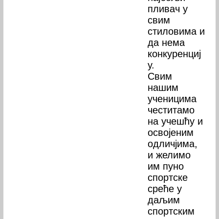
пливач у
свим
стиловима и
да нема
конкуренциј
у.
Свим
нашим
ученицима
честитамо
на учешћу и
освојеним
одличјима,
и желимо
им пуно
спортске
среће у
даљим
спортским