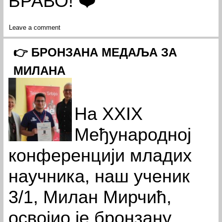
БРАВО! ❤️
Leave a comment
👉 БРОНЗАНА МЕДАЉА ЗА
МИЛАНА
На XXIX
Међународној
конференцији младих
научника, наш ученик
3/1, Милан Мирчић,
освојио је бронзану