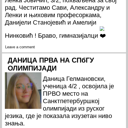
Ленка Јовичић, 3/2, похваљена за свој
рад. Честитамо Сави, Александру и
Ленки и њиховим професоркама,
Данијели Станојевић и Амелији
Нинковић ! Браво, гимназијалци
Leave a comment
ДАНИЦА ПРВА НА СПбГУ
ОЛИМПИЈАДИ
Даница Гелмановски,
ученица 4/2 , освојила је
ПРВО место на
Санктпетербуршкој
олимпијади из руског
језика, где је показала изузетан ниво
знања.