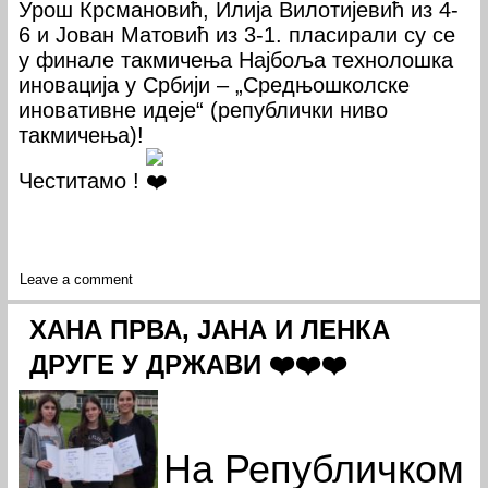
Урош Крсмановић, Илија Вилотијевић из 4-
6 и Јован Матовић из 3-1. пласирали су се
у финале такмичења Најбоља технолошка
иновација у Србији – „Средњошколске
иновативне идеје“ (републички ниво
такмичења)!
Честитамо !
Leave a comment
ХАНА ПРВА, ЈАНА И ЛЕНКА
ДРУГЕ У ДРЖАВИ ❤️❤️❤️
На Републичком