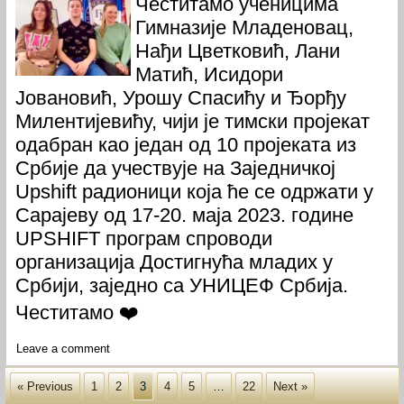
Честитамо ученицима
Гимназије Младеновац,
Нађи Цветковић, Лани
Матић, Исидори
Јовановић, Урошу Спасићу и Ђорђу
Милентијевићу, чији је тимски пројекат
одабран као један од 10 пројеката из
Србије да учествује на Заједничкој
Upshift радионици која ће се одржати у
Сарајеву од 17-20. маја 2023. године
UPSHIFT програм спроводи
организација Достигнућа младих у
Србији, заједно са УНИЦЕФ Србија.
Честитамо ❤️
Leave a comment
« Previous
1
2
3
4
5
…
22
Next »