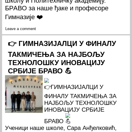
школу и Политехничку академију.
БРАВО за наше ђаке и професоре
Гимназије ❤️
Leave a comment
👉 ГИМНАЗИЈАЛЦИ У ФИНАЛУ
ТАКМИЧЕЊА ЗА НАЈБОЉУ
ТЕХНОЛОШКУ ИНОВАЦИЈУ
СРБИЈЕ БРАВО 💪
ГИМНАЗИЈАЛЦИ У
ФИНАЛУ ТАКМИЧЕЊА ЗА
НАЈБОЉУ ТЕХНОЛОШКУ
ИНОВАЦИЈУ СРБИЈЕ
БРАВО
Ученици наше школе, Сара Анђелковић,