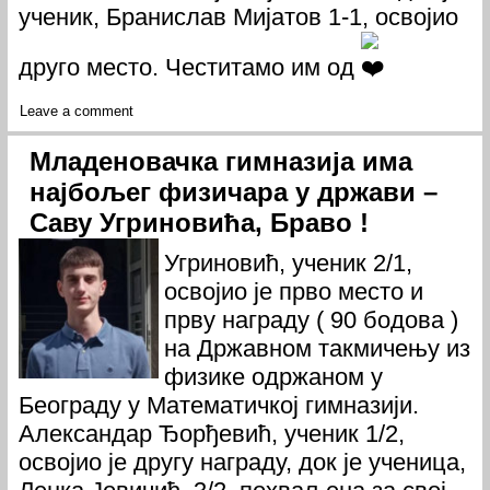
ученик, Бранислав Мијатов 1-1, освојио
друго место. Честитамо им од
Leave a comment
Младеновачка гимназија има
најбољег физичара у држави –
Саву Угриновића, Браво !
Угриновић, ученик 2/1,
освојио је прво место и
прву награду ( 90 бодова )
на Државном такмичењу из
физике одржаном у
Београду у Математичкој гимназији.
Александар Ђорђевић, ученик 1/2,
освојио је другу награду, док је ученица,