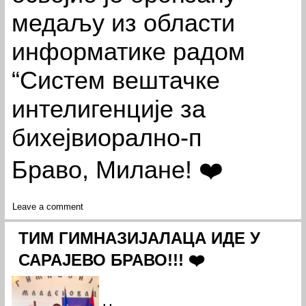
медаљу из области
информатике радом
“Систем вештачке
интелигенције за
бихејвиорално-п
Браво, Милане! ❤️
Leave a comment
ТИМ ГИМНАЗИЈАЛАЦА ИДЕ У
САРАЈЕВО БРАВО!!! ❤️