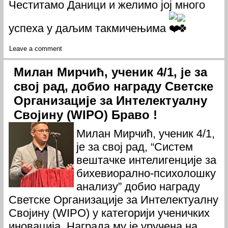
Честитамо Даници и желимо јој много
успеха у даљим такмичењима
Leave a comment
Милан Мирчић, ученик 4/1, је за
свој рад, добио награду Светске
Организације за Интелектуалну
Својину (WIPO) Браво !
Милан Мирчић, ученик 4/1,
је за свој рад, “Систем
вештачке интелигенције за
бихевиорално-психолошку
анализу” добио награду
Светске Организације за Интелектуалну
Својину (WIPO) у категорији ученичких
иновација. Награда му је уручена на