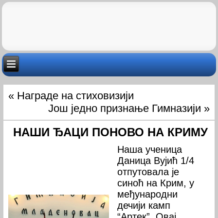
«
Награде на стиховизији
Још једно признање Гимназији
»
НАШИ ЂАЦИ ПОНОВО НА КРИМУ
Наша ученица
Даница Вујић 1/4
отпутовала је
синоћ на Крим, у
међународни
дечији камп
“Артек”. Овај