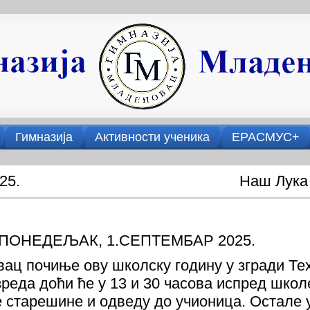
Гимназија
Активности ученика
ЕРАСМУС+
25.
Наш Лука
ПОНЕДЕЉАК, 1.СЕПТЕМБАР 2025.
ац почиње ову школску годину у згради Те
еда доћи ће у 13 и 30 часова испред школе
старешине и одведу до учионица. Остале у