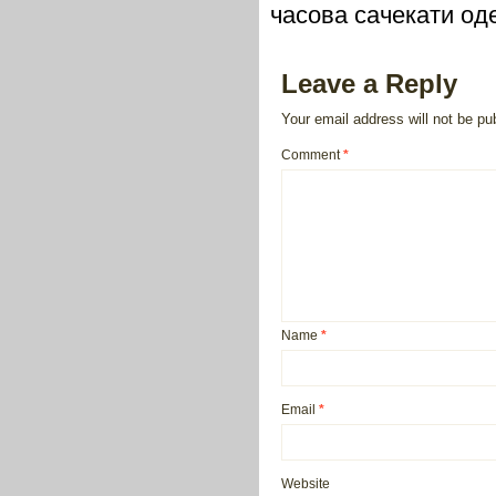
часова сачекати о
Leave a Reply
Your email address will not be pu
Comment
*
Name
*
Email
*
Website