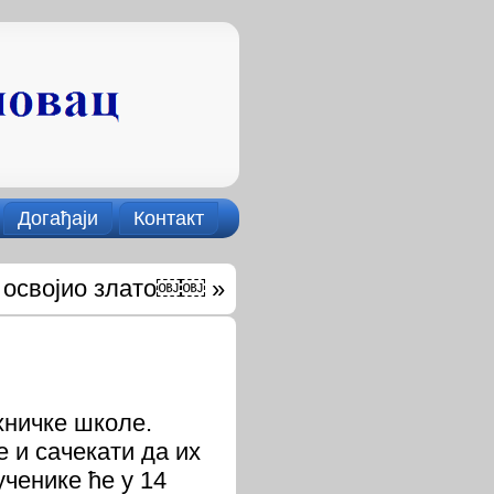
Догађаји
Контакт
 освојио злато￼￼
»
хничке школе.
 и сачекати да их
ченике ће у 14