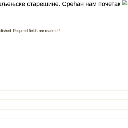
дељењске старешине. Срећан нам почетак
blished.
Required fields are marked
*