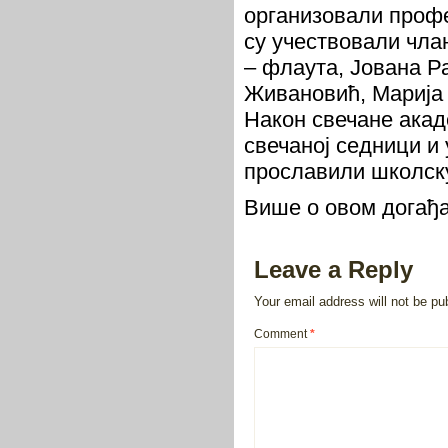
организовали профе
су учествовали чла
– флаута, Јована Р
Живановић, Марија 
Након свечане акад
свечаној седници и
прославили школску
Више о овом догађа
Leave a Reply
Your email address will not be pu
Comment
*