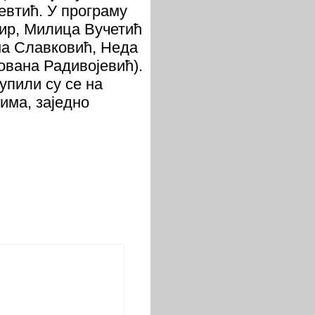
евтић. У програму
вир, Милица Вучетић
ена Славковић, Неда
ована Радивојевић).
упили су се на
има, заједно