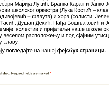
сори Марија Лукић, Бранка Каран и Јанко Ј
нови школског оркестра (Лука Костић – кла
адивојевић – флаута) и хора (солисти: Јел
Тасић, Душан Декић, Нађа Бошњаковић и Ј
емије, колектив и пријатељи наше школе ок
 у веселом расположењу и под сјајним утисц
 славу.
ју погледајте на нашој
фејсбук страници
.
blished.
Required fields are marked
*