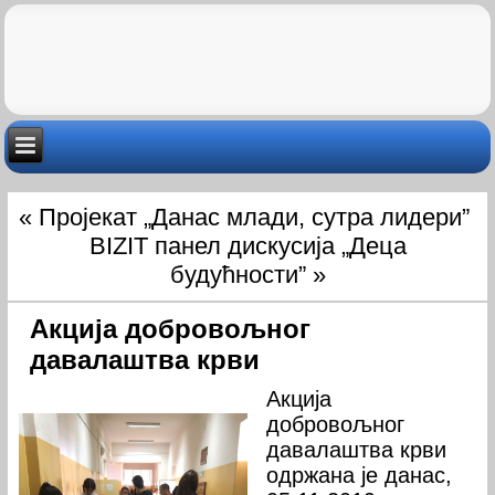
«
Пројекат „Данас млади, сутра лидери”
BIZIT панел дискусија „Деца
будућности”
»
Акција добровољног
давалаштва крви
Акција
добровољног
давалаштва крви
одржана је данас,