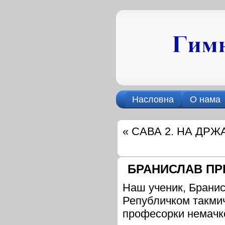
Насловна
О нама
«
САВА 2. НА ДР
БРАНИСЛАВ ПР
Наш ученик, Бранис
Републичком такмич
професорки немачко